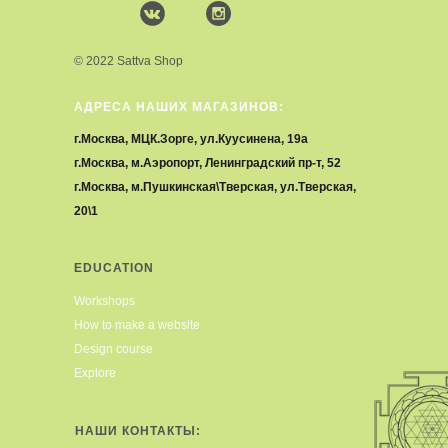
© 2022 Sattva Shop
АДРЕСА НАШИХ МАГАЗИНОВ:
г.Москва, МЦК.Зорге, ул.Куусинена, 19а
г.Москва, м.Аэропорт, Ленинградский пр-т, 52
г.Москва, м.Пушкинская\Тверская, ул.Тверская,
20\1
EDUCATION
Workshops
How to make a website
Design course
Explore
НАШИ КОНТАКТЫ: