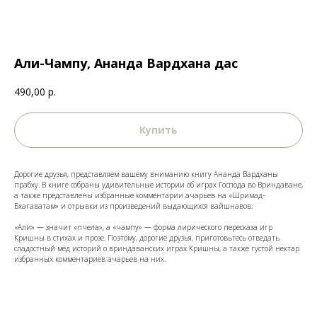
Али-Чампу, Ананда Вардхана дас
490,00
р.
Купить
Дорогие друзья, представляем вашему вниманию книгу Ананда Вардханы
прабху. В книге собраны удивительные истории об играх Господа во Вриндаване,
а также представлены избранные комментарии ачарьев на «Шримад-
Бхагаватам» и отрывки из произведений выдающихся вайшнавов.
«Али» — значит «пчела», а «чампу» — форма лирического пересказа игр
Кришны в стихах и прозе. Поэтому, дорогие друзья, приготовьтесь отведать
сладостный мёд историй о вриндаванских играх Кришны, а также густой нектар
избранных комментариев ачарьев на них.