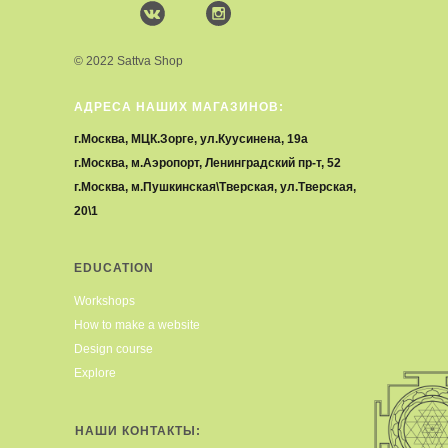
© 2022 Sattva Shop
АДРЕСА НАШИХ МАГАЗИНОВ:
г.Москва, МЦК.Зорге, ул.Куусинена, 19а
г.Москва, м.Аэропорт, Ленинградский пр-т, 52
г.Москва, м.Пушкинская\Тверская, ул.Тверская,
20\1
EDUCATION
Workshops
How to make a website
Design course
Explore
НАШИ КОНТАКТЫ: