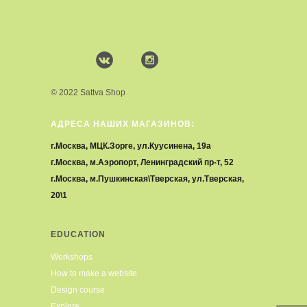
© 2022 Sattva Shop
АДРЕСА НАШИХ МАГАЗИНОВ:
г.Москва, МЦК.Зорге, ул.Куусинена, 19а
г.Москва, м.Аэропорт, Ленинградский пр-т, 52
г.Москва, м.Пушкинская\Тверская, ул.Тверская,
20\1
EDUCATION
Workshops
How to make a website
Design course
Explore