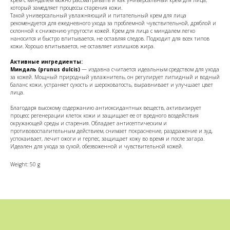
который замедляет процессы старения кожи.
Такой универсальный увлажняющий и питательный крем для лица
рекомендуется для ежедневного ухода за проблемной чувствительной, дряблой и
склонной к снижению упругости кожей. Крем для лица с миндалем легко
наносится и быстро впитывается, не оставляя следов. Подходит для всех типов
кожи. Хорошо впитывается, не оставляет излишков жира.
Активные ингредиенты:
Миндаль (prunus dulcis)
— издавна считается идеальным средством для ухода
за кожей. Мощный природный увлажнитель, он регулирует липидный и водный
баланс кожи, устраняет сухость и шероховатость, выравнивает и улучшает цвет
лица.
Благодаря высокому содержанию антиоксидантных веществ, активизирует
процесс регенерации клеток кожи и защищает ее от вредного воздействия
окружающей среды и старения. Обладает антисептическим и
противовоспалительным действием, снимает покраснение, раздражение и зуд,
успокаивает, лечит ожоги и герпес, защищает кожу во время и после загара.
Идеален для ухода за сухой, обезвоженной и чувствительной кожей.
Weight: 50 g