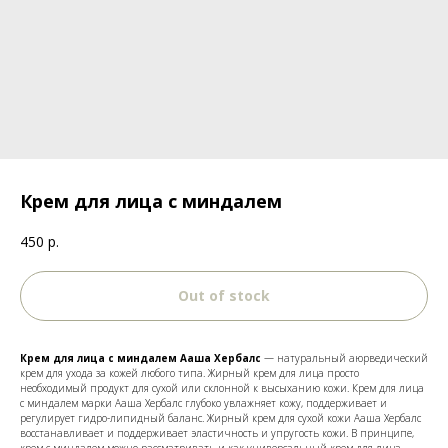
Крем для лица с миндалем
450
р.
Out of stock
Крем для лица с миндалем Ааша Хербалс
— натуральный аюрведический
крем для ухода за кожей любого типа. Жирный крем для лица просто
необходимый продукт для сухой или склонной к высыханию кожи. Крем для лица
с миндалем марки Ааша Хербалс глубоко увлажняет кожу, поддерживает и
регулирует гидро-липидный баланс. Жирный крем для сухой кожи Ааша Хербалс
восстанавливает и поддерживает эластичность и упругость кожи. В принципе,
крем с миндалем можно рассматривать и как универсальный крем для лица,