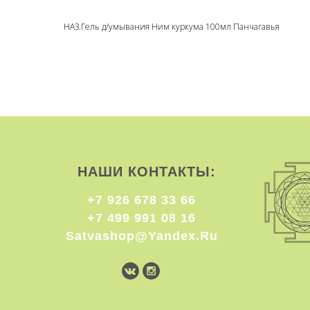
НАЗ.Гель д/умывания Ним куркума 100мл Панчагавья
НАШИ КОНТАКТЫ:
+7 926 678 33 66
+7 499 991 08 16
Satvashop@yandex.ru