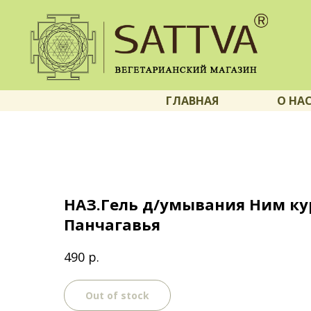
ГЛАВНАЯ
О НА
НАЗ.Гель д/умывания Ним ку
Панчагавья
р.
490
Out of stock