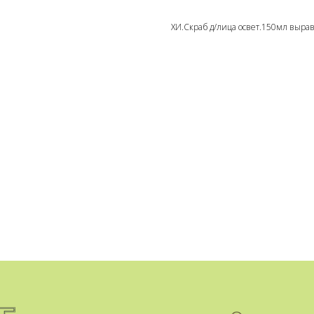
ХИ.Скраб д/лица освет.150мл вырав