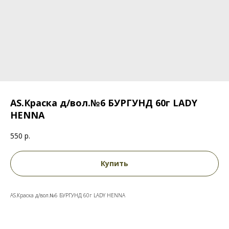
AS.Краска д/вол.№6 БУРГУНД 60г LADY
HENNA
550
р.
Купить
AS.Краска д/вол.№6 БУРГУНД 60г LADY HENNA