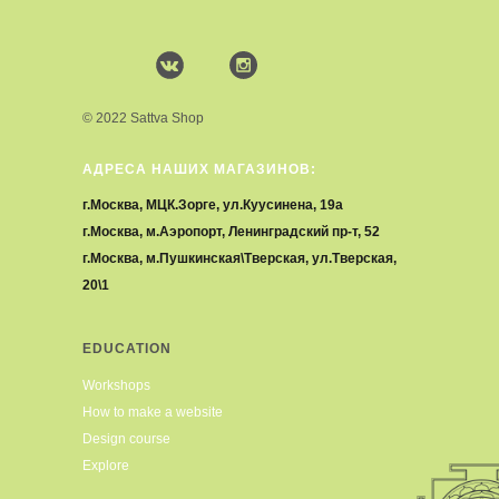
© 2022 Sattva Shop
АДРЕСА НАШИХ МАГАЗИНОВ:
г.Москва, МЦК.Зорге, ул.Куусинена, 19а
г.Москва, м.Аэропорт, Ленинградский пр-т, 52
г.Москва, м.Пушкинская\Тверская, ул.Тверская,
20\1
EDUCATION
Workshops
How to make a website
Design course
Explore