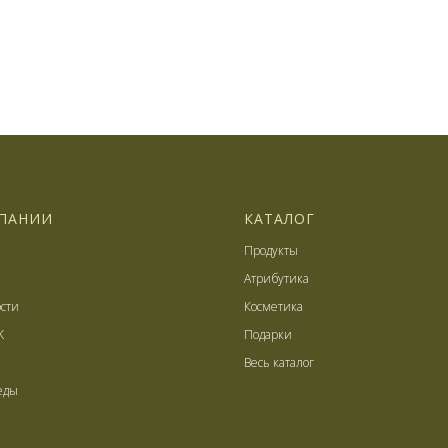
ПАНИИ
КАТАЛОГ
Продукты
Атрибутика
сти
Косметика
K
Подарки
Весь каталог
еды