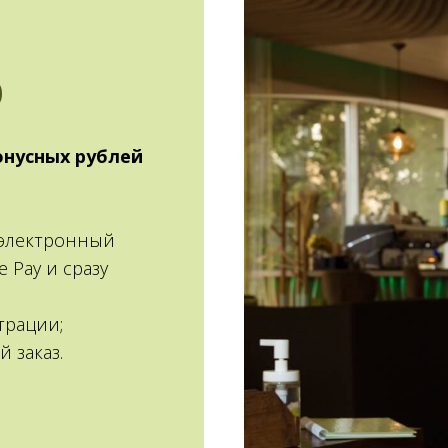
D
онусных рублей
 электронный
e Pay и сразу
трации;
й заказ.