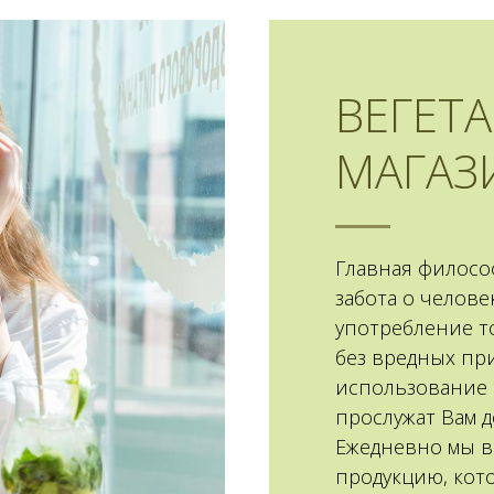
Workshops
ВЕГЕТ
How to make a website
Design course
МАГАЗ
Explore
Главная филосо
забота о челове
употребление т
без вредных при
использование 
прослужат Вам д
Ежедневно мы в
продукцию, кот