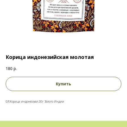
Корица индонезийская молотая
180
р.
Купить
GR.Корица индонез.мол.30г Золото Индии