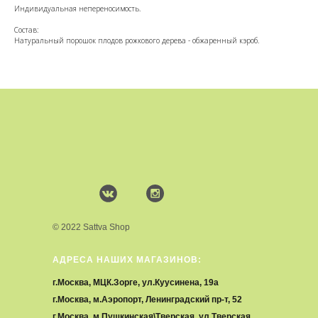
Индивидуальная непереносимость.
Состав:
Натуральный порошок плодов рожкового дерева - обжаренный кэроб.
© 2022 Sattva Shop
АДРЕСА НАШИХ МАГАЗИНОВ:
г.Москва, МЦК.Зорге, ул.Куусинена, 19а
г.Москва, м.Аэропорт, Ленинградский пр-т, 52
г.Москва, м.Пушкинская\Тверская, ул.Тверская,