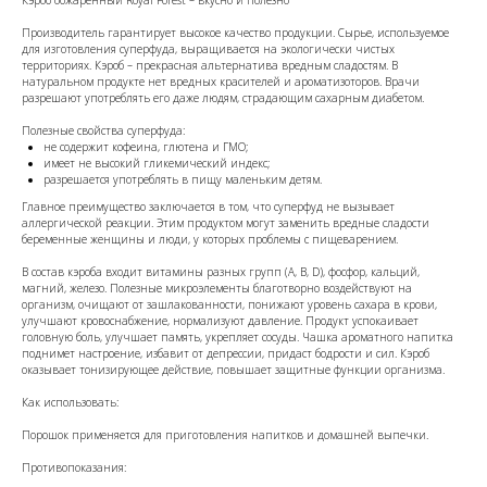
Производитель гарантирует высокое качество продукции. Сырье, используемое
для изготовления суперфуда, выращивается на экологически чистых
территориях. Кэроб – прекрасная альтернатива вредным сладостям. В
натуральном продукте нет вредных красителей и ароматизоторов. Врачи
разрешают употреблять его даже людям, страдающим сахарным диабетом.
Полезные свойства суперфуда:
не содержит кофеина, глютена и ГМО;
имеет не высокий гликемический индекс;
разрешается употреблять в пищу маленьким детям.
Главное преимущество заключается в том, что суперфуд не вызывает
аллергической реакции. Этим продуктом могут заменить вредные сладости
беременные женщины и люди, у которых проблемы с пищеварением.
В состав кэроба входит витамины разных групп (А, В, D), фосфор, кальций,
магний, железо. Полезные микроэлементы благотворно воздействуют на
организм, очищают от зашлакованности, понижают уровень сахара в крови,
улучшают кровоснабжение, нормализуют давление. Продукт успокаивает
головную боль, улучшает память, укрепляет сосуды. Чашка ароматного напитка
поднимет настроение, избавит от депрессии, придаст бодрости и сил. Кэроб
оказывает тонизирующее действие, повышает защитные функции организма.
Как использовать:
Порошок применяется для приготовления напитков и домашней выпечки.
Противопоказания: